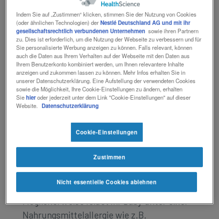
Unterernährung, für die es verschiedene
Indem Sie auf „Zustimmen“ klicken, stimmen Sie der Nutzung von Cookies
Gründe gibt. Im ersten Lebensjahr legt ein
(oder ähnlichen Technologien) der
Nestlé Deutschland AG und mit ihr
Baby längen- und gewichtsmäßig am
gesellschaftsrechtlich verbundenen Unternehmen
sowie ihren Partnern
zu. Dies ist erforderlich, um die Nutzung der Webseite zu verbessern und für
schnellsten zu. Allgemein lässt sich sagen,
Sie personalisierte Werbung anzeigen zu können. Falls relevant, können
auch die Daten aus Ihrem Verhalten auf der Webseite mit den Daten aus
dass ein Baby von der Geburt bis zum Alter
Ihrem Benutzerkonto kombiniert werden, um Ihnen relevantere Inhalte
von 12 Monaten um 50 % in die Höhe
anzeigen und zukommen lassen zu können. Mehr Infos erhalten Sie in
unserer Datenschutzerklärung. Eine Aufstellung der verwendeten Cookies
wächst.
sowie die Möglichkeit, Ihre Cookie-Einstellungen zu ändern, erhalten
Sie
hier
oder jederzeit unter dem Link "Cookie-Einstellungen" auf dieser
Website.
Datenschutzerklärung
Cookie-Einstellungen
Warum hat mein Baby
Zustimmen
Wachstumsprobleme?
Nicht essentielle Cookies ablehnen
Möglicherweise leidet Ihr Baby unter einer
Nahrungsmittelallergie wie z.B.