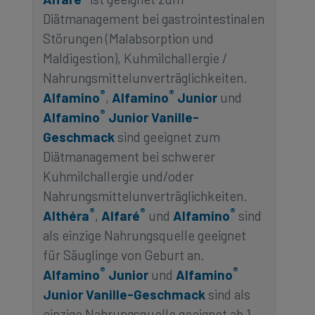
Diätmanagement bei gastrointestinalen
Störungen (Malabsorption und
Maldigestion), Kuhmilchallergie /
Nahrungsmittelunverträglichkeiten.
®
®
Alfamino
,
Alfamino
Junior
und
®
Alfamino
Junior Vanille-
Geschmack
sind geeignet zum
Diätmanagement bei schwerer
Kuhmilchallergie und/oder
Nahrungsmittelunverträglichkeiten.
®
®
®
Althéra
,
Alfaré
und
Alfamino
sind
als einzige Nahrungsquelle geeignet
für Säuglinge von Geburt an.
®
®
Alfamino
Junior
und
Alfamino
Junior Vanille-Geschmack
sind als
einzige Nahrungsquelle geeignet ab 1