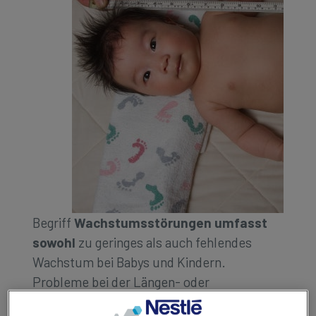
Kontakt
Social
Kontakt
revamp
Ansicht wechseln
v2
Begriff
Wachstumsstörungen umfasst
sowohl
zu geringes als auch fehlendes
Wachstum bei Babys und Kindern.
Probleme bei der Längen- oder
Gewichtszunahme sind ein Hinweis für