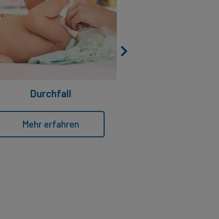
Durchfall
Ekze
Mehr erfahren
Mehr erf