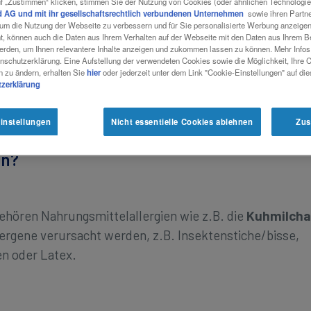
f „Zustimmen“ klicken, stimmen Sie der Nutzung von Cookies (oder ähnlichen Technologi
 AG und mit ihr gesellschaftsrechtlich verbundenen Unternehmen
sowie ihren Partner
, um die Nutzung der Webseite zu verbessern und für Sie personalisierte Werbung anzeige
nt, können auch die Daten aus Ihrem Verhalten auf der Webseite mit den Daten aus Ihrem 
erden, um Ihnen relevantere Inhalte anzeigen und zukommen lassen zu können. Mehr Infos 
ten mit betroffen, oftmals um Babys Augen und Lippen 
nschutzerklärung. Eine Aufstellung der verwendeten Cookies sowie die Möglichkeit, Ihre 
n zu ändern, erhalten Sie
hier
oder jederzeit unter dem Link "Cookie-Einstellungen" auf di
 aber schmerzen und sich warm anfühlen.
zerklärung
instellungen
Nicht essentielle Cookies ablehnen
Zus
en?
hören Nahrungsmittelallergien wie z.B. die
Kuhmilchal
rgene verursacht werden, z.B. Insektenstiche/bisse,
en oder Latex.