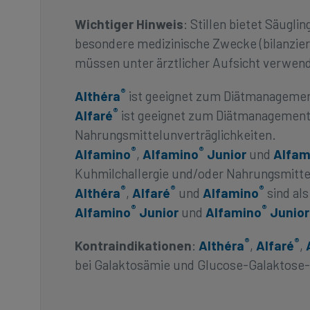
Wichtiger Hinweis
: Stillen bietet Säugli
besondere medizinische Zwecke (bilanzier
müssen unter ärztlicher Aufsicht verwend
®
Althéra
ist geeignet zum Diätmanagement
®
Alfaré
ist geeignet zum Diätmanagement b
Nahrungsmittelunverträglichkeiten.
®
®
Alfamino
,
Alfamino
Junior
und
Alfam
Kuhmilchallergie und/oder Nahrungsmittel
®
®
®
Althéra
,
Alfaré
und
Alfamino
sind als
®
®
Alfamino
Junior
und
Alfamino
Junior
®
®
Kontraindikationen
:
Althéra
,
Alfaré
,
bei Galaktosämie und Glucose-Galaktose-