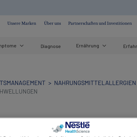
Unsere Marken
Über uns
Partnerschaften und Investitionen
mptome
Ernährung
Diagnose
Erfah
ITSMANAGEMENT
NAHRUNGSMITTELALLERGIEN
HWELLUNGEN