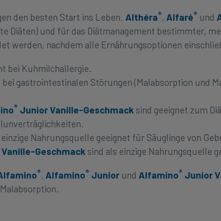
®
®
ngen den besten Start ins Leben.
Althéra
,
Alfaré
und
te Diäten) und für das Diätmanagement bestimmter, med
et werden, nachdem alle Ernährungsoptionen einschließ
 bei Kuhmilchallergie.
ei gastrointestinalen Störungen (Malabsorption und Mal
®
ino
Junior Vanille-Geschmack
sind geeignet zum Di
unverträglichkeiten.
 einzige Nahrungsquelle geeignet für Säuglinge von Geb
 Vanille-Geschmack
sind als einzige Nahrungsquelle ge
®
®
®
Alfamino
,
Alfamino
Junior
und
Alfamino
Junior V
Malabsorption.