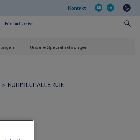
Kontakt
Social
Kontakt
revamp
v2
Für Fachkreise
rungen
Unsere Spezialnahrungen
KUHMILCHALLERGIE