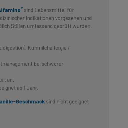
®
Alfamino
sind Lebensmittel für
izinischer Indikationen vorgesehen und
lich Stillen umfassend geprüft wurden.
digestion), Kuhmilchallergie /
ätmanagement bei schwerer
urt an.
eignet ab 1 Jahr.
anille-Geschmack
sind nicht geeignet