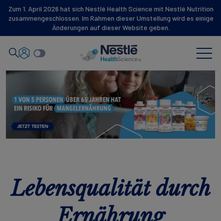
Zum 1. April 2026 hat sich Nestlé Health Science mit Nestlé Nutrition
Suche
zusammengeschlossen. Im Rahmen dieser Umstellung wird es einige
nach
Änderungen auf dieser Website geben.
Skip to main content
Neuigkeiten
Unsere Expertise
Unsere Marken
Lebensqualität durch
Über uns
Partnerschaften und Investitionen
Ernährung