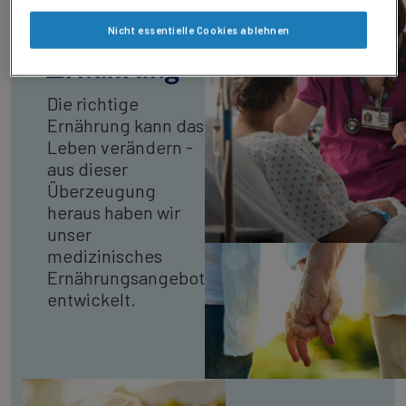
Medizinische
Nicht essentielle Cookies ablehnen
Ernährung
Die richtige
Ernährung kann das
Leben verändern -
aus dieser
Überzeugung
heraus haben wir
unser
medizinisches
Ernährungsangebot
entwickelt.