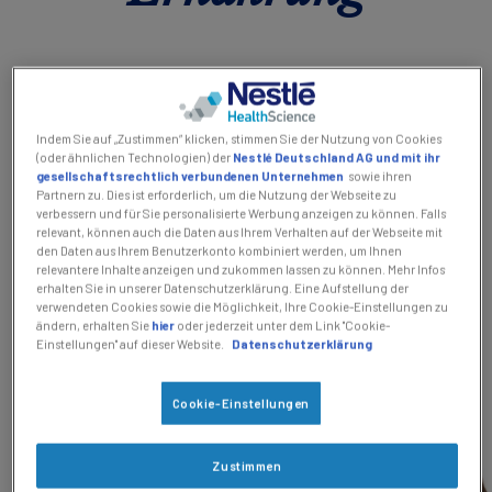
Für Fachkreise
Wir von Nestlé Health Science haben es uns durch
unsere langjährige Erfahrung in Forschung und
Kontakt
Social revamp v2
Kontakt
Entwicklung zur Aufgabe gemacht, innovative
Indem Sie auf „Zustimmen“ klicken, stimmen Sie der Nutzung von Cookies
(oder ähnlichen Technologien) der
Nestlé Deutschland AG und mit ihr
Ansicht wechseln
Ernährungstherapien zu entwickeln, mit denen wir
gesellschaftsrechtlich verbundenen Unternehmen
sowie ihren
medizinischen Fachkräften sowie Menschen jeden
Partnern zu. Dies ist erforderlich, um die Nutzung der Webseite zu
verbessern und für Sie personalisierte Werbung anzeigen zu können. Falls
Alters und in jeder Lebensphase als zuverlässiger
relevant, können auch die Daten aus Ihrem Verhalten auf der Webseite mit
Partner zur Seite stehen. Wir sind für Sie da!
den Daten aus Ihrem Benutzerkonto kombiniert werden, um Ihnen
relevantere Inhalte anzeigen und zukommen lassen zu können. Mehr Infos
erhalten Sie in unserer Datenschutzerklärung. Eine Aufstellung der
verwendeten Cookies sowie die Möglichkeit, Ihre Cookie-Einstellungen zu
ändern, erhalten Sie
hier
oder jederzeit unter dem Link "Cookie-
Einstellungen" auf dieser Website.
Datenschutzerklärung
Unser Know-how
Cookie-Einstellungen
Zustimmen