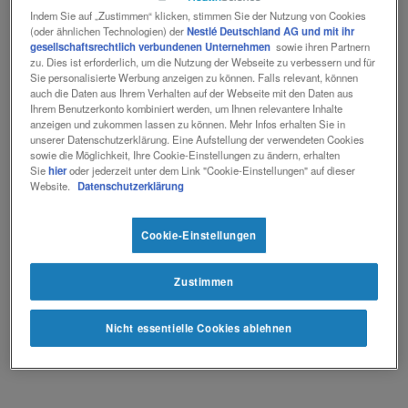
Indem Sie auf „Zustimmen“ klicken, stimmen Sie der Nutzung von Cookies
(oder ähnlichen Technologien) der
Nestlé Deutschland AG und mit ihr
gesellschaftsrechtlich verbundenen Unternehmen
sowie ihren Partnern
zu. Dies ist erforderlich, um die Nutzung der Webseite zu verbessern und für
®
Sie personalisierte Werbung anzeigen zu können. Falls relevant, können
Lipistart
auch die Daten aus Ihrem Verhalten auf der Webseite mit den Daten aus
Ihrem Benutzerkonto kombiniert werden, um Ihnen relevantere Inhalte
anzeigen und zukommen lassen zu können. Mehr Infos erhalten Sie in
unserer Datenschutzerklärung. Eine Aufstellung der verwendeten Cookies
®
Lipistart
ist eine diätetisch vollständige Spezialnahrung in
sowie die Möglichkeit, Ihre Cookie-Einstellungen zu ändern, erhalten
Pulverform zum Diätmanagement bei Störungen der
Sie
hier
oder jederzeit unter dem Link "Cookie-Einstellungen" auf dieser
Oxidation langkettiger Fettsäuren, Störungen im
Website.
Datenschutzerklärung
Fettstoffwechsel und allgemein Störungen, bei denen eine
MCT-reiche und LCT-arme Ernährung erforderlich ist.
Cookie-Einstellungen
®
Lipistart
ist eine Spezialnahrung mit einer definierten
Mischung aus Molkeneiweiß, Kohlenhydraten, Fett (reich an
mittelkettigen Triglyceriden [MCT] und arm an langkettigen
Zustimmen
Triglyceriden [LCT]), Vitaminen, Mineralstoffen,
Spurenelementen sowie die mehrfach ungesättigten
Fettsäuren (LCPs) Arachidonsäure (ARA) und
Nicht essentielle Cookies ablehnen
Docosahexaensäure (DHA).