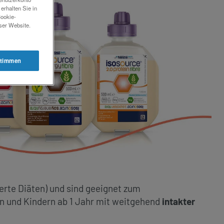
erhalten Sie in
Cookie-
eser Website.
timmen
erte Diäten) und sind geeignet zum
 und Kindern ab 1 Jahr mit weitgehend
intakter