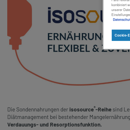
kombiniert w
unserer Date
Einstellunge
Datenschut
Cookie-E
®
Die Sondennahrungen der
isosource
-Reihe
sind Le
Diätmanagement bei bestehender Mangelernährung o
Verdauungs- und Resorptionsfunktion.