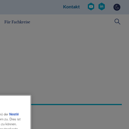
Kontakt
Social
Kontakt
revamp
v2
Für Fachkreise
en) der
Nestlé
n zu. Dies ist
n zu können.
Benutzerkonto