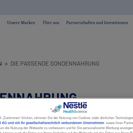
Unsere Marken
Über uns
Partnerschaften und Investitionen
N
DIE PASSENDE SONDENNAHRUNG
DENNAHRUNG
f „Zustimmen“ klicken, stimmen Sie der Nutzung von Cookies (oder ähnlichen Technologi
 AG und mit ihr gesellschaftsrechtlich verbundenen Unternehmen
sowie ihren Partner
, um die Nutzung der Webseite zu verbessern und für Sie personalisierte Werbung anzeige
nt, können auch die Daten aus Ihrem Verhalten auf der Webseite mit den Daten aus Ihrem 