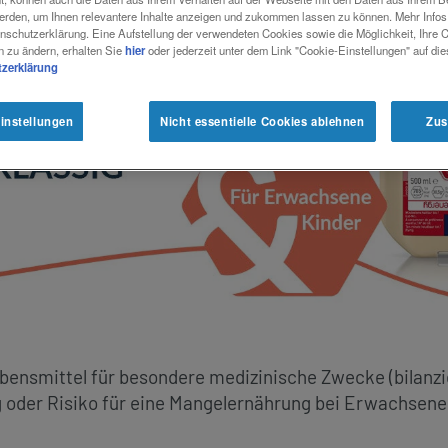
erden, um Ihnen relevantere Inhalte anzeigen und zukommen lassen zu können. Mehr Infos 
nschutzerklärung. Eine Aufstellung der verwendeten Cookies sowie die Möglichkeit, Ihre 
n zu ändern, erhalten Sie
hier
oder jederzeit unter dem Link "Cookie-Einstellungen" auf di
zerklärung
instellungen
Nicht essentielle Cookies ablehnen
Zus
bensmittel für besondere medizinische Zwecke (bilanzi
der Risiko für eine Mangelernährung bei Erwachsenen