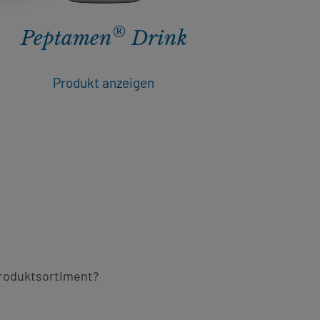
®
Peptamen
Drink
Pep
Produkt anzeigen
roduktsortiment?