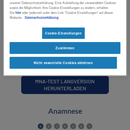
Mangelernährung erkannt werden kann.
unserer Datenschutzerklärung. Eine Aufstellung der verwendeten Cookies
Kontakt
sowie die Möglichkeit, Ihre Cookie-Einstellungen zu ändern, erhalten
Kontakt
Sie
hier
oder jederzeit unter dem Link "Cookie-Einstellungen" auf dieser
Social
Website.
Datenschutzerklärung
revamp
MNA-TEST SOFORT
Ansicht wechseln
v2
MACHEN
Cookie-Einstellungen
Zustimmen
MNA-TEST KURZVERSION
HERUNTERLADEN
Nicht essentielle Cookies ablehnen
MNA-TEST LANGVERSION
HERUNTERLADEN
Anamnese
1
2
3
4
5
6