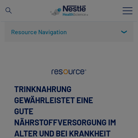
Suche
nach
Skip
Resource Navigation
to
❯
main
Neuigkeiten
content
Unsere Expertise
Unsere Marken
TRINKNAHRUNG
Über uns
GEWÄHRLEISTET EINE
Partnerschaften und Investitionen
GUTE
Für Fachkreise
NÄHRSTOFFVERSORGUNG IM
ALTER UND BEI KRANKHEIT