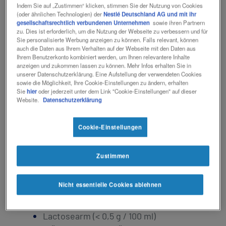
Erhöhtem Energie- und
Indem Sie auf „Zustimmen“ klicken, stimmen Sie der Nutzung von Cookies
(oder ähnlichen Technologien) der
Nestlé Deutschland AG und mit ihr
Nährstoffbedarf (z.B. bei
gesellschaftsrechtlich verbundenen Unternehmen
sowie ihren Partnern
konsumierenden Erkrankungen)
zu. Dies ist erforderlich, um die Nutzung der Webseite zu verbessern und für
Sie personalisierte Werbung anzeigen zu können. Falls relevant, können
Fettverwertungsstörungen und
auch die Daten aus Ihrem Verhalten auf der Webseite mit den Daten aus
Malassimilationssyndrom
Ihrem Benutzerkonto kombiniert werden, um Ihnen relevantere Inhalte
Dialysepatienten
anzeigen und zukommen lassen zu können. Mehr Infos erhalten Sie in
unserer Datenschutzerklärung. Eine Aufstellung der verwendeten Cookies
bei Patienten, die eine klare, flüssige
sowie die Möglichkeit, Ihre Cookie-Einstellungen zu ändern, erhalten
Ernährung benötigen (prä- oder
Sie
hier
oder jederzeit unter dem Link "Cookie-Einstellungen" auf dieser
Website.
Datenschutzerklärung
postoperativ)
Cookie-Einstellungen
Produkteigenschaften
Zustimmen
Hochkalorisch: 300 kcal/Flasche
Fettfrei
Nicht essentielle Cookies ablehnen
Glutenfrei
Ballaststofffrei
Lactosearm (< 0,5 g / 100 ml)