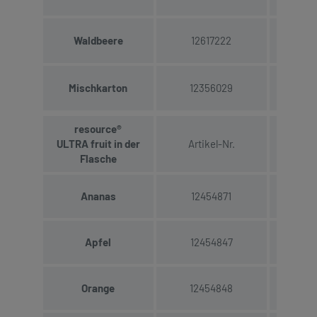
Waldbeere
12617222
19
Mischkarton
12356029
resource®
ULTRA fruit in der
Artikel-Nr.
(4 x
Flasche
Ananas
12454871
17
Apfel
12454847
17
Orange
12454848
17