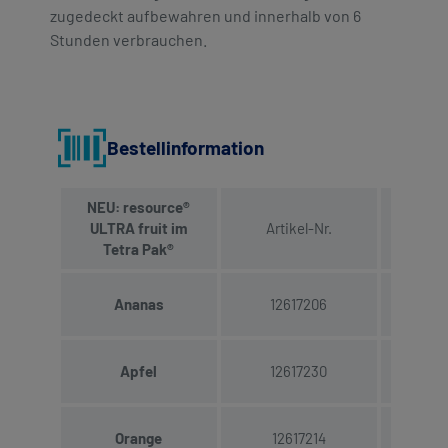
zugedeckt aufbewahren und innerhalb von 6
Stunden verbrauchen.
Bestellinformation
NEU: resource®
ULTRA fruit im
Artikel-Nr.
PZN
Tetra Pak®
Ananas
12617206
19
Apfel
12617230
19
Orange
12617214
19