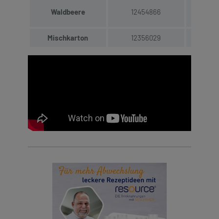
Waldbeere
12454866
17
Mischkarton
12356029