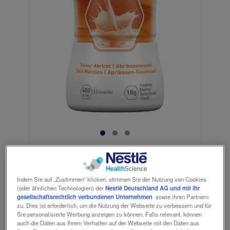
Indikationen
Indem Sie auf „Zustimmen“ klicken, stimmen Sie der Nutzung von Cookies
(oder ähnlichen Technologien) der
Nestlé Deutschland AG und mit ihr
gesellschaftsrechtlich verbundenen Unternehmen
sowie ihren Partnern
zu. Dies ist erforderlich, um die Nutzung der Webseite zu verbessern und für
Zum Diätmanagement bei bestehender
Sie personalisierte Werbung anzeigen zu können. Falls relevant, können
Mangelernährung oder bei Risiko für eine
auch die Daten aus Ihrem Verhalten auf der Webseite mit den Daten aus