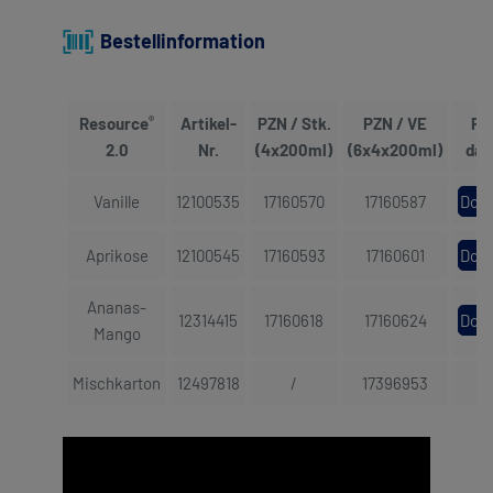
Bestellinformation
®
Resource
Artikel-
PZN / Stk.
PZN / VE
Pr
2.0
Nr.
(4x200ml)
(6x4x200ml)
dat
Dow
Vanille
12100535
17160570
17160587
Dow
Aprikose
12100545
17160593
17160601
Ananas-
Dow
12314415
17160618
17160624
Mango
Mischkarton
12497818
/
17396953