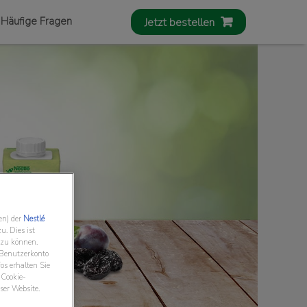
Häufige Fragen​
Jetzt bestellen
en) der
Nestlé
u. Dies ist
 zu können.
 Benutzerkonto
s erhalten Sie
 Cookie-
ser Website.