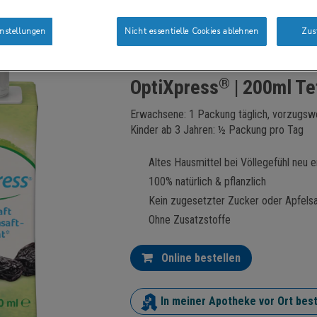
nstellungen
Nicht essentielle Cookies ablehnen
Zus
®
OptiXpress
| 200ml Te
Erwachsene: 1 Packung täglich, vorzugs
Kinder ab 3 Jahren: ½ Packung pro Tag
Altes Hausmittel bei Völlegefühl neu 
100% natürlich & pflanzlich
Kein zugesetzter Zucker oder Apfelsa
Ohne Zusatzstoffe
Online bestellen
In meiner Apotheke vor Ort best