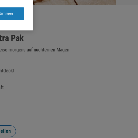
timmen
tra Pak
weise morgens auf nüchternen Magen
entdeckt
ft
ellen