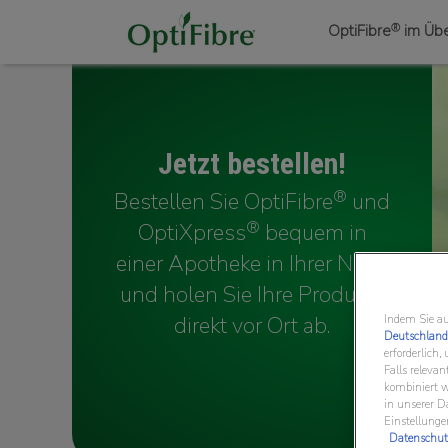
®
OptiFibre
im Über
Jetzt bestellen!​
®
Bestellen Sie OptiFibre
und
®
OptiXpress
bequem in
einer Apotheke in Ihrer Nähe
und holen Sie Ihre Produkte
direkt vor Ort ab.
Indem Sie au
Deutschland
erforderlich
Falls releva
kombiniert w
in unserer D
Einstellunge
Datenschut