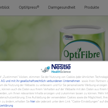
®
blick​
OptiXpress
Darmgesundheit
Produkte​
f „Zustimmen“ klicken, stimmen Sie der Nutzung von Cookies (oder ähnlichen Technologi
 AG und mit ihr gesellschaftsrechtlich verbundenen Unternehmen
sowie ihren Partnern z
, um die Nutzung der Webseite zu verbessern und für Sie personalisierte Werbung anzeigen
nt, können auch die Daten aus Ihrem Verhalten auf der Webseite mit den Daten aus Ihrem
erden, um Ihnen relevantere Inhalte anzeigen und zukommen lassen zu können. Mehr Info
atenschutzerklärung. Eine Aufstellung der verwendeten Cookies sowie die Möglichkeit, Ihre
n zu ändern, erhalten Sie
hier
oder jederzeit unter dem Link "Cookie-Einstellungen" auf die
zerklärung