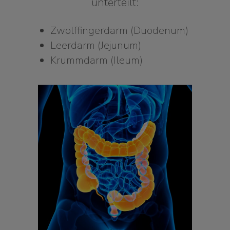
unterteilt:
Zwölffingerdarm (Duodenum)
Leerdarm (Jejunum)
Krummdarm (Ileum)