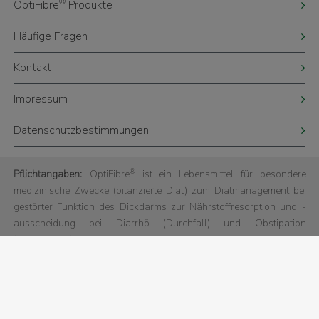
®
OptiFibre
Produkte
Häufige Fragen
Kontakt
Impressum
Datenschutzbestimmungen
®
Pflichtangaben:
OptiFibre
ist ein Lebensmittel für besondere
medizinische Zwecke (bilanzierte Diät) zum Diätmanagement bei
gestörter Funktion des Dickdarms zur Nährstoffresorption und -
ausscheidung bei Diarrhö (Durchfall) und Obstipation
(Verstopfung).
© Nestlé Health Science 2025 - All rights reserved