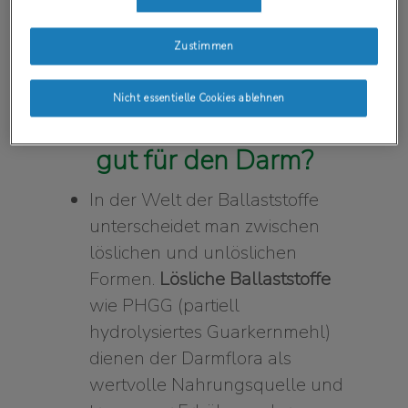
Zustimmen
Nicht essentielle Cookies ablehnen
Welche Ballaststoffe sind
gut für den Darm?
In der Welt der Ballaststoffe
unterscheidet man zwischen
löslichen und unlöslichen
Formen.
Lösliche Ballaststoffe
wie PHGG (partiell
hydrolysiertes Guarkernmehl)
dienen der Darmflora als
wertvolle Nahrungsquelle und