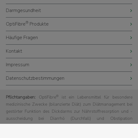
Darmgesundheit
®
OptiFibre
Produkte
Häufige Fragen
Kontakt
Impressum
Datenschutzbestimmungen
®
Pflichtangaben:
OptiFibre
ist ein Lebensmittel für besondere
medizinische Zwecke (bilanzierte Diät) zum Diätmanagement bei
gestörter Funktion des Dickdarms zur Nährstoffresorption und -
ausscheidung bei Diarrhö (Durchfall) und Obstipation
(Verstopfung).