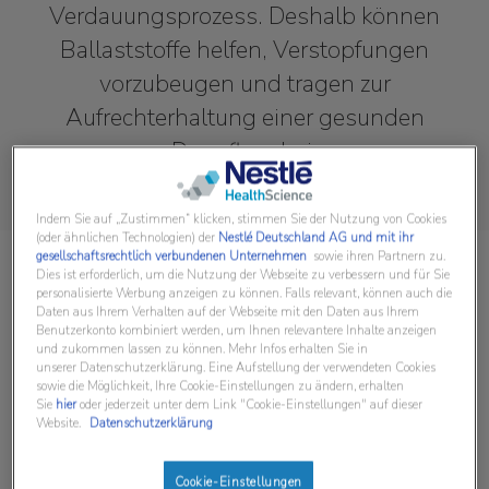
Verdauungsprozess. Deshalb können
Ballaststoffe helfen, Verstopfungen
vorzubeugen und tragen zur
Aufrechterhaltung einer gesunden
Darmflora bei.
Indem Sie auf „Zustimmen“ klicken, stimmen Sie der Nutzung von Cookies
(oder ähnlichen Technologien) der
Nestlé Deutschland AG und mit ihr
gesellschaftsrechtlich verbundenen Unternehmen
sowie ihren Partnern zu.
Dies ist erforderlich, um die Nutzung der Webseite zu verbessern und für Sie
personalisierte Werbung anzeigen zu können. Falls relevant, können auch die
Daten aus Ihrem Verhalten auf der Webseite mit den Daten aus Ihrem
Benutzerkonto kombiniert werden, um Ihnen relevantere Inhalte anzeigen
und zukommen lassen zu können. Mehr Infos erhalten Sie in
unserer Datenschutzerklärung. Eine Aufstellung der verwendeten Cookies
sowie die Möglichkeit, Ihre Cookie-Einstellungen zu ändern, erhalten
Sie
hier
oder jederzeit unter dem Link "Cookie-Einstellungen" auf dieser
Website.
Datenschutzerklärung
Cookie-Einstellungen