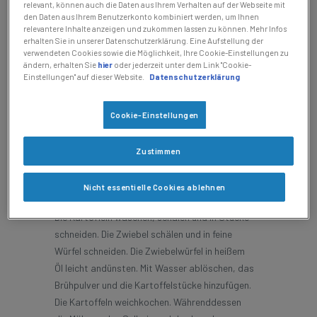
Liebstöckel
relevant, können auch die Daten aus Ihrem Verhalten auf der Webseite mit
den Daten aus Ihrem Benutzerkonto kombiniert werden, um Ihnen
relevantere Inhalte anzeigen und zukommen lassen zu können. Mehr Infos
erhalten Sie in unserer Datenschutzerklärung. Eine Aufstellung der
verwendeten Cookies sowie die Möglichkeit, Ihre Cookie-Einstellungen zu
ändern, erhalten Sie
hier
oder jederzeit unter dem Link "Cookie-
Einstellungen" auf dieser Website.
Datenschutzerklärung
Cookie-Einstellungen
Zustimmen
Zubereitung
Nicht essentielle Cookies ablehnen
Die Kartoffeln waschen, schälen und in Stücke
schneiden. Die Zwiebel schälen und in feine
Würfel schneiden. Die Zwiebelwürfel in heißem
Öl leicht andünsten. Mit Wasser ablöschen, das
Brühpulver und die Kartoffelstücke hinzufügen.
Die Kartoffeln weichkochen. Währenddessen