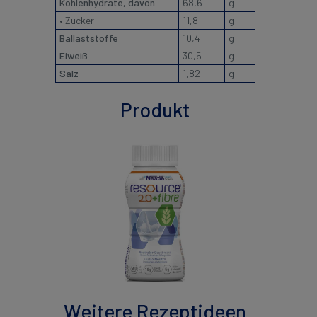
Kohlenhydrate, davon
68,6
g
• Zucker
11,8
g
Ballaststoffe
10,4
g
Eiweiß
30,5
g
Salz
1,82
g
Produkt
Weitere Rezeptideen