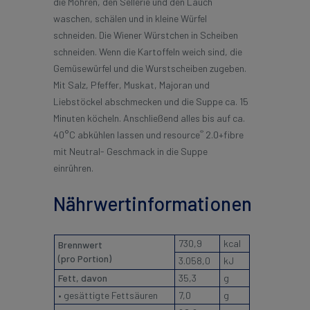
die Möhren, den Sellerie und den Lauch
waschen, schälen und in kleine Würfel
schneiden. Die Wiener Würstchen in Scheiben
schneiden. Wenn die Kartoffeln weich sind, die
Gemüsewürfel und die Wurstscheiben zugeben.
Mit Salz, Pfeffer, Muskat, Majoran und
Liebstöckel abschmecken und die Suppe ca. 15
Minuten köcheln. Anschließend alles bis auf ca.
®
40°C abkühlen lassen und resource
2.0+fibre
mit Neutral- Geschmack in die Suppe
einrühren.
Nährwertinformationen
730,9
kcal
Brennwert
(pro Portion)
3.058,0
kJ
Fett, davon
35,3
g
• gesättigte Fettsäuren
7,0
g