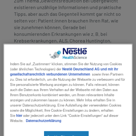
Zum Thema „Gewichtsreduktion bei Übergewicht“
existieren unzählige Informationen und praktische
Tipps, aber auch das Gegenteil kommt gar nicht so
selten vor: Patient:innen brauchen Ihren Rat, wie
sie zunehmen können. Gerade bei
konsumierenden Erkrankungen wie z. B. bei
Krebserkrankungen, ALS, Chorea Huntington,
AIDS, Kachexie, haben Betroffene
Schwierigkeiten, ihren erhöhten Energie- und
Nährstoffbedarf zu decken. Hilfreiche Anleitungen
Indem Sie auf „Zustimmen“ klicken, stimmen Sie der Nutzung von Cookies
zu finden, die zeigen, wie man dauerhaft Gewicht
(oder ähnlichen Technologien) der
Nestlé Deutschland AG und mit ihr
aufbauen kann, ist gar nicht so leicht. Daher
gesellschaftsrechtlich verbundenen Unternehmen
sowie ihren Partnern
zu. Dies ist erforderlich, um die Nutzung der Webseite zu verbessern und für
möchten wir Ihnen mit dem nachfolgenden Artikel
Sie personalisierte Werbung anzeigen zu können. Falls relevant, können
wertvolle Informationen zur Verfügung stellen, wie
auch die Daten aus Ihrem Verhalten auf der Webseite mit den Daten aus
Ihre Patient:innen mit Hilfe von Trink- und
Ihrem Benutzerkonto kombiniert werden, um Ihnen relevantere Inhalte
anzeigen und zukommen lassen zu können. Mehr Infos erhalten Sie in
Sondennahrung sinnvoll und langfristig Gewicht
unserer Datenschutzerklärung. Eine Aufstellung der verwendeten Cookies
zulegen können.
sowie die Möglichkeit, Ihre Cookie-Einstellungen zu ändern, erhalten
Sie
hier
oder jederzeit unter dem Link "Cookie-Einstellungen" auf dieser
Website.
Datenschutzerklärung
Sinnvoller Einsatz von Trink- und
Sondennahrung