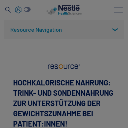
Suche
nach
Skip
Resource Navigation
to
❯
main
Neuigkeiten
content
Unsere Expertise
Unsere Marken
HOCHKALORISCHE NAHRUNG:
Über uns
TRINK- UND SONDENNAHRUNG
Partnerschaften und Investitionen
ZUR UNTERSTÜTZUNG DER
Für Fachkreise
GEWICHTSZUNAHME BEI
PATIENT:INNEN!