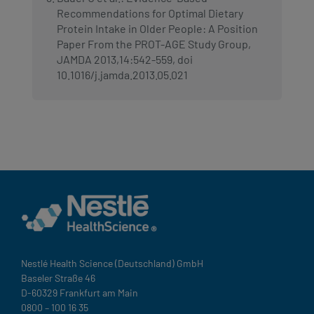
Recommendations for Optimal Dietary
Protein Intake in Older People: A Position
Paper From the PROT-AGE Study Group,
JAMDA 2013,14:542-559, doi
10.1016/j.jamda.2013.05.021
Nestlé Health Science (Deutschland) GmbH
Baseler Straße 46
D-60329 Frankfurt am Main
0800 – 100 16 35