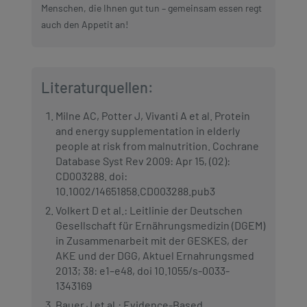
Menschen, die Ihnen gut tun – gemeinsam essen regt
auch den Appetit an!
Literaturquellen:
Milne AC, Potter J, Vivanti A et al. Protein
and energy supplementation in elderly
people at risk from malnutrition. Cochrane
Database Syst Rev 2009: Apr 15, (02):
CD003288. doi:
10.1002/14651858.CD003288.pub3
Volkert D et al.: Leitlinie der Deutschen
Gesellschaft für Ernährungsmedizin (DGEM)
in Zusammenarbeit mit der GESKES, der
AKE und der DGG, Aktuel Ernahrungsmed
2013; 38: e1–e48, doi 10.1055/s-0033-
1343169
Bauer J et al.: Evidence-Based