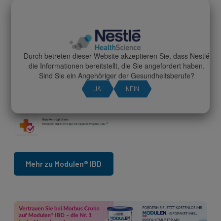
Zahlreiche Studien bestätigen die
Wirksamkeit,
Sicherheit und Toleranz
von
Modulen® IBD
als
exklusive enterale Ernährungstherapie (EEN) bei
Kindern und Jugendlichen mit Morbus Crohn.
Durch betreten dieser Website akzeptieren Sie, dass Nestlé
die Informationen bereitstellt, die Sie angefordert haben.
Sind Sie ein Angehöriger der Gesundheitsberufe?
JA
NEIN
Mehr zu Modulen® IBD