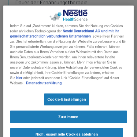
Dauer der Ernährungstherapie
Checkliste für das Aufklärungsgespräch bei
Einsatz von Modulen® IBD
Indem Sie auf „Zustimmen“ klicken, stimmen Sie der Nutzung von Cookies
(oder ähnlichen Technologien) der
Nestlé Deutschland AG und mit ihr
gesellschaftsrechtlich verbundenen Unternehmen
sowie ihren Partnern
zu. Dies ist erforderlich, um die Nutzung der Webseite zu verbessern und für
Sie personalisierte Werbung anzeigen zu können. Falls relevant, können
Wichtige Therapieziele
auch die Daten aus Ihrem Verhalten auf der Webseite mit den Daten aus
Ihrem Benutzerkonto kombiniert werden, um Ihnen relevantere Inhalte
anzeigen und zukommen lassen zu können. Mehr Infos erhalten Sie in
bei pädiatrischem Morbus
unserer Datenschutzerklärung. Eine Aufstellung der verwendeten Cookies
sowie die Möglichkeit, Ihre Cookie-Einstellungen zu ändern, erhalten
Crohn
Sie
hier
oder jederzeit unter dem Link "Cookie-Einstellungen" auf dieser
Website.
Datenschutzerklärung
Ein wesentliches Therapieziel ist,
Cookie-Einstellungen
Mangelernährung zu vermeiden und eine
Besserung sowohl der Entzündungsaktivität als
3
auch der Nährstoffversorgung zu gewährleisten.
Zustimmen
Essenzielle Bestandteile der Morbus Crohn
Therapie sind deshalb eine gute ärztliche und
Nicht essentielle Cookies ablehnen