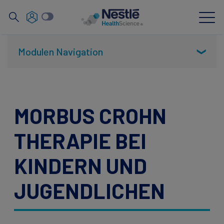
Suche
nach
Skip
Modulen Navigation
to
❯
main
Neuigkeiten
content
Unsere Expertise
MORBUS CROHN
Unsere Marken
THERAPIE BEI
Über uns
KINDERN UND
Partnerschaften und Investitionen
JUGENDLICHEN
Für Fachkreise