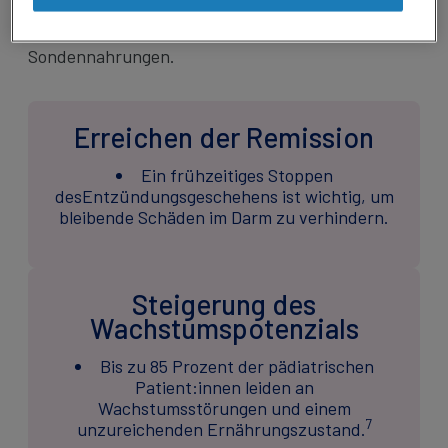
ernährungstherapeutische Betreuung sowie der
Einsatz spezifischer Trink- und
Sondennahrungen.
Erreichen der Remission
Ein frühzeitiges Stoppen
desEntzündungsgeschehens ist wichtig, um
bleibende Schäden im Darm zu verhindern.
Steigerung des
Wachstumspotenzials
Bis zu 85 Prozent der pädiatrischen
Patient:innen leiden an
Wachstumsstörungen und einem
7
unzureichenden Ernährungszustand.