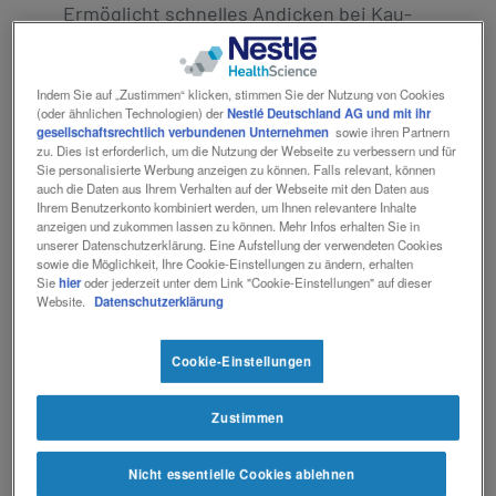
Ermöglicht schnelles Andicken bei Kau-
und Schluckstörungen. Zur
Unterstützung von Schlucktraining.
Indem Sie auf „Zustimmen“ klicken, stimmen Sie der Nutzung von Cookies
(oder ähnlichen Technologien) der
Nestlé Deutschland AG und mit ihr
Produkteigenschaften
gesellschaftsrechtlich verbundenen Unternehmen
sowie ihren Partnern
zu. Dies ist erforderlich, um die Nutzung der Webseite zu verbessern und für
Sie personalisierte Werbung anzeigen zu können. Falls relevant, können
Geschmacksneutral
auch die Daten aus Ihrem Verhalten auf der Webseite mit den Daten aus
Ihrem Benutzerkonto kombiniert werden, um Ihnen relevantere Inhalte
Variabel in der gewünschten
anzeigen und zukommen lassen zu können. Mehr Infos erhalten Sie in
Konsistenz
unserer Datenschutzerklärung. Eine Aufstellung der verwendeten Cookies
sowie die Möglichkeit, Ihre Cookie-Einstellungen zu ändern, erhalten
Klumpt nicht
Sie
hier
oder jederzeit unter dem Link "Cookie-Einstellungen" auf dieser
Kalt und warm anwendbar
Website.
Datenschutzerklärung
Ballaststoffarm
Glutenfrei
Cookie-Einstellungen
Zustimmen
Jetzt in Ihrer Apotheke
vor Ort bestellen
Nicht essentielle Cookies ablehnen