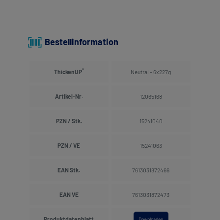
Bestellinformation
®
ThickenUP
Neutral - 6x227g
Artikel-Nr.
12065168
PZN / Stk.
15241040
PZN / VE
15241063
EAN Stk.
7613031872466
EAN VE
7613031872473
Produkt­datenblatt
Downloaden