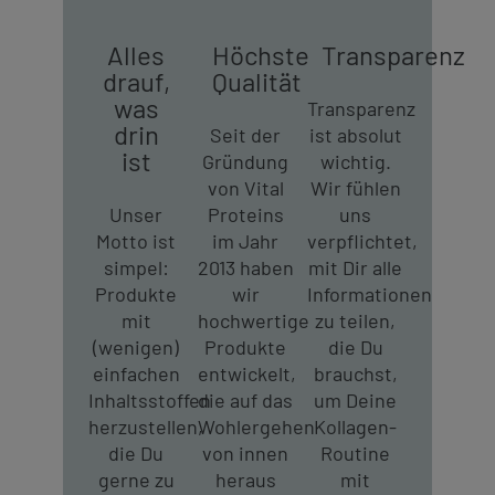
Alles
Höchste
Transparenz
drauf,
Qualität
was
Transparenz
drin
Seit der
ist absolut
ist
Gründung
wichtig.
von Vital
Wir fühlen
Unser
Proteins
uns
Motto ist
im Jahr
verpflichtet,
simpel:
2013 haben
mit Dir alle
Produkte
wir
Informationen
mit
hochwertige
zu teilen,
(wenigen)
Produkte
die Du
einfachen
entwickelt,
brauchst,
Inhaltsstoffen
die auf das
um Deine
herzustellen,
Wohlergehen
Kollagen-
die Du
von innen
Routine
gerne zu
heraus
mit