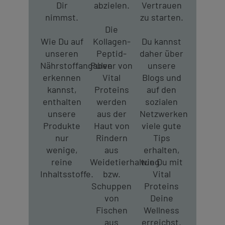
Dir
abzielen.
Vertrauen
nimmst.
zu starten.
Die
Wie Du auf
Kollagen-
Du kannst
unseren
Peptid-
daher über
Nährstoffangaben
Pulver von
unsere
erkennen
Vital
Blogs und
kannst,
Proteins
auf den
enthalten
werden
sozialen
unsere
aus der
Netzwerken
Produkte
Haut von
viele gute
nur
Rindern
Tips
wenige,
aus
erhalten,
reine
Weidetierhaltung
wie Du mit
Inhaltsstoffe.
bzw.
Vital
Schuppen
Proteins
von
Deine
Fischen
Wellness
aus
erreichst.