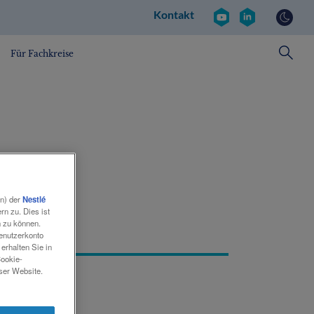
Kontakt
Kontakt
Social
revamp
v2
Für Fachkreise
en) der
Nestlé
n zu. Dies ist
2
n zu können.
Benutzerkonto
erhalten Sie in
Cookie-
eser Website.