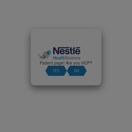
Patient page! Are you HCP?
YES
NO