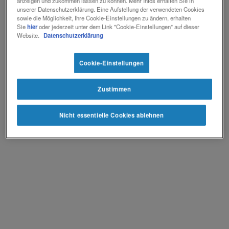
anzeigen und zukommen lassen zu können. Mehr Infos erhalten Sie in
unserer Datenschutzerklärung. Eine Aufstellung der verwendeten Cookies
Kontakt
sowie die Möglichkeit, Ihre Cookie-Einstellungen zu ändern, erhalten
Kontakt
Social
Sie
hier
oder jederzeit unter dem Link "Cookie-Einstellungen" auf dieser
Website.
Datenschutzerklärung
revamp
Ansicht wechseln
v2
Cookie-Einstellungen
Zustimmen
Nicht essentielle Cookies ablehnen