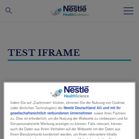
Suche
nach
Skip
to
main
Neuigkeiten
content
TEST IFRAME
Unsere Expertise
Unsere Marken
Über uns
Indem Sie auf „Zustimmen“ klicken, stimmen Sie der Nutzung von Cookies
Partnerschaften und Investitionen
(oder ähnlichen Technologien) der
Nestlé Deutschland AG und mit ihr
gesellschaftsrechtlich verbundenen Unternehmen
sowie ihren Partnern
zu. Dies ist erforderlich, um die Nutzung der Webseite zu verbessern und für
Für Fachkreise
Sie personalisierte Werbung anzeigen zu können. Falls relevant, können
auch die Daten aus Ihrem Verhalten auf der Webseite mit den Daten aus
Ihrem Benutzerkonto kombiniert werden, um Ihnen relevantere Inhalte