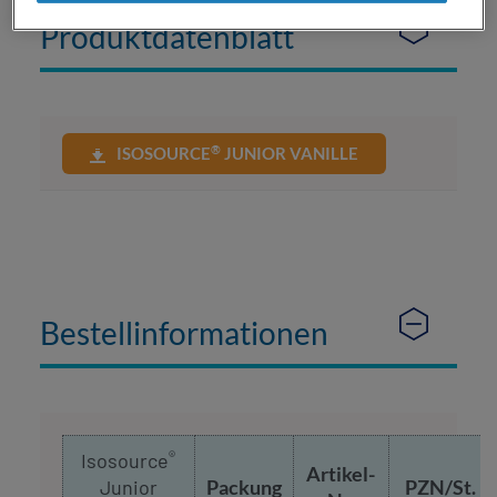
Produktdatenblatt
®
ISOSOURCE
JUNIOR VANILLE
Bestellinformationen
®
Isosource
Artikel-
Junior
Packung
PZN/St.