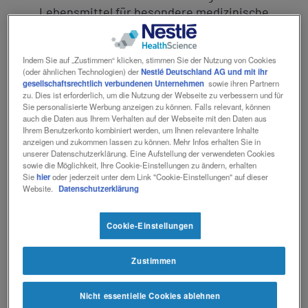
Lebensmittel für besondere medizinische
Kontakt
Kontakt
Social
Zwecke (bilanzierte Diät). Zum
revamp
Diätmanagement bei bestehender
Ansicht wechseln
v2
Indem Sie auf „Zustimmen“ klicken, stimmen Sie der Nutzung von Cookies
Mangelernährung oder bei Risiko für eine
(oder ähnlichen Technologien) der
Nestlé Deutschland AG und mit ihr
Mangelernährung. Geeignet für Kinder ab
gesellschaftsrechtlich verbundenen Unternehmen
sowie ihren Partnern
1 Jahr.
zu. Dies ist erforderlich, um die Nutzung der Webseite zu verbessern und für
Sie personalisierte Werbung anzeigen zu können. Falls relevant, können
auch die Daten aus Ihrem Verhalten auf der Webseite mit den Daten aus
Produkteigenschaften
Ihrem Benutzerkonto kombiniert werden, um Ihnen relevantere Inhalte
anzeigen und zukommen lassen zu können. Mehr Infos erhalten Sie in
unserer Datenschutzerklärung. Eine Aufstellung der verwendeten Cookies
sowie die Möglichkeit, Ihre Cookie-Einstellungen zu ändern, erhalten
Hochkalorisch (1,22 kcal / ml)
Sie
hier
oder jederzeit unter dem Link "Cookie-Einstellungen" auf dieser
Ohne Ballaststoffe
Website.
Datenschutzerklärung
Glutenfrei
Lactosefrei (< 0,05 g / 100 ml)
Cookie-Einstellungen
Diätetisch vollständig
Zustimmen
Nicht essentielle Cookies ablehnen