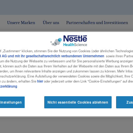
Unsere Marken
Über uns
Partnerschaften und Investitionen
f „Zustimmen“ klicken, stimmen Sie der Nutzung von Cookies (oder ähnlichen Technologi
 AG und mit ihr gesellschaftsrechtlich verbundenen Unternehmen
sowie ihren Partner
, um die Nutzung der Webseite zu verbessern und für Sie personalisierte Werbung anzeige
nt, können auch die Daten aus Ihrem Verhalten auf der Webseite mit den Daten aus Ihrem 
CHAFT FÜR PÄDIATRISCHE GASTROENTEROLOGIE 
erden, um Ihnen relevantere Inhalte anzeigen und zukommen lassen zu können. Mehr Infos 
nschutzerklärung. Eine Aufstellung der verwendeten Cookies sowie die Möglichkeit, Ihre 
n zu ändern, erhalten Sie
hier
oder jederzeit unter dem Link "Cookie-Einstellungen" auf di
zerklärung
instellungen
Nicht essentielle Cookies ablehnen
Zus