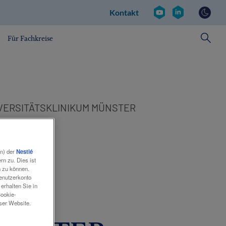
Kontakt
Social
Kontakt
revamp
v2
Für Fachkreise
IVERSITÄTSKLINIKUM MÜNSTER
en) der
Nestlé
 27.
n zu. Dies ist
n zu können.
Benutzerkonto
erhalten Sie in
Cookie-
eser Website.