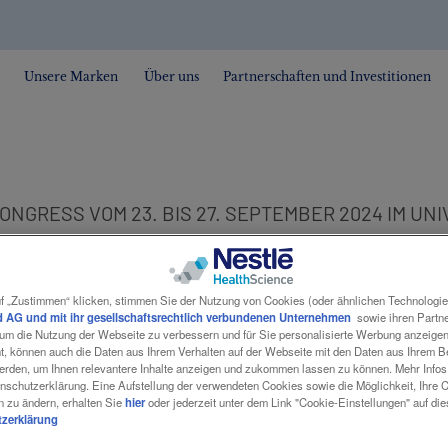
Unsere Marken
Über uns
Partnerschaften und Investitionen
NGRESS VOM 23. BIS 27. SEPTEMBER 2024 IM UN
f „Zustimmen“ klicken, stimmen Sie der Nutzung von Cookies (oder ähnlichen Technologi
ESS VOM 23. BIS
 AG und mit ihr gesellschaftsrechtlich verbundenen Unternehmen
sowie ihren Partner
, um die Nutzung der Webseite zu verbessern und für Sie personalisierte Werbung anzeige
nt, können auch die Daten aus Ihrem Verhalten auf der Webseite mit den Daten aus Ihrem 
erden, um Ihnen relevantere Inhalte anzeigen und zukommen lassen zu können. Mehr Infos 
 2024 IM
nschutzerklärung. Eine Aufstellung der verwendeten Cookies sowie die Möglichkeit, Ihre 
n zu ändern, erhalten Sie
hier
oder jederzeit unter dem Link "Cookie-Einstellungen" auf di
zerklärung