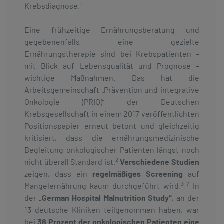
1
Krebsdiagnose.
Eine frühzeitige Ernährungsberatung und
gegebenenfalls eine gezielte
Ernährungstherapie sind bei Krebspatienten –
mit Blick auf Lebensqualität und Prognose –
wichtige Maßnahmen. Das hat die
Arbeitsgemeinschaft „Prävention und integrative
Onkologie (PRIO)“ der Deutschen
Krebsgesellschaft in einem 2017 veröffentlichten
Positionspapier erneut betont und gleichzeitig
kritisiert, dass die ernährungsmedizinische
Begleitung onkologischer Patienten längst noch
2
nicht überall Standard ist.
Verschiedene Studien
zeigen, dass ein
regelmäßiges Screening
auf
3-7
Mangelernährung kaum durchgeführt wird.
In
der
„German Hospital Malnutrition Study“
, an der
13 deutsche Kliniken teilgenommen haben, war
bei
38 Prozent der onkologischen Patienten eine