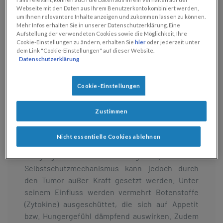
Fett, sondern auch von Muskelmasse
, der mit
Webseite mit den Daten aus Ihrem Benutzerkonto kombiniert werden,
einem Kräfteverfall einhergeht.
um Ihnen relevantere Inhalte anzeigen und zukommen lassen zu können.
Mehr Infos erhalten Sie in unserer Datenschutzerklärung. Eine
Aufstellung der verwendeten Cookies sowie die Möglichkeit, Ihre
Das hat damit zu tun, dass Krebs eine
Cookie-Einstellungen zu ändern, erhalten Sie
hier
oder jederzeit unter
„konsumierende“ Erkrankung ist: Unter dem
dem Link "Cookie-Einstellungen" auf dieser Website.
Einfluss des Tumors
verändern sich
Datenschutzerklärung
Hormonhaushalt und Stoffwechsel
. Der
Energiebedarf steigt und zur Energiegewinnung
Cookie-Einstellungen
werden vom Körper vermehrt Fette, aber auch
Muskeleiweiß „verbrannt“. Der Energie- und
Zustimmen
Nährstoffbedarf ist also bei Krebserkrankungen
erhöht. Normalerweise reagiert der Körper auf
Nicht essentielle Cookies ablehnen
Fett- und Muskelverluste, indem er das
Hungergefühl herauf reguliert. Dieser
Selbstschutzmechanismus kann jedoch durch
den Tumor außer Kraft gesetzt werden. Unter
seinem Einfluss werden vermehrt Botenstoffe
(Zytokine) ausgeschüttet, die sich auf Appetit
bzw. Hungergefühl dämpfend auswirken. Zudem