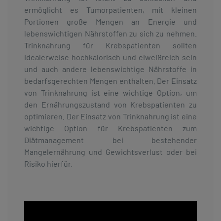
ermöglicht es Tumorpatienten, mit kleinen
Portionen große Mengen an Energie und
lebenswichtigen Nährstoffen zu sich zu nehmen.
Trinknahrung für Krebspatienten sollten
idealerweise hochkalorisch und eiweißreich sein
und auch andere lebenswichtige Nährstoffe in
bedarfsgerechten Mengen enthalten. Der Einsatz
von Trinknahrung ist eine wichtige Option, um
den Ernährungszustand von Krebspatienten zu
optimieren. Der Einsatz von Trinknahrung ist eine
wichtige Option für Krebspatienten zum
Diätmanagement bei bestehender
Mangelernährung und Gewichtsverlust oder bei
Risiko hierfür.