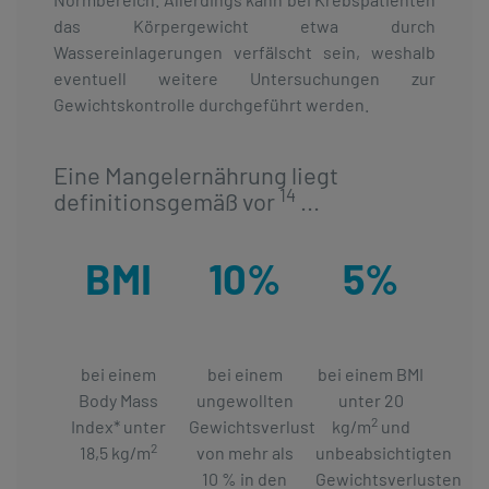
das Körpergewicht etwa durch
Wassereinlagerungen verfälscht sein, weshalb
eventuell weitere Untersuchungen zur
Gewichtskontrolle durchgeführt werden.
Eine Mangelernährung liegt
14
definitionsgemäß vor
...
BMI
10%
5%
bei einem
bei einem
bei einem BMI
Body Mass
ungewollten
unter 20
2
Index* unter
Gewichtsverlust
kg/m
und
2
18,5 kg/m
von mehr als
unbeabsichtigten
10 % in den
Gewichtsverlusten