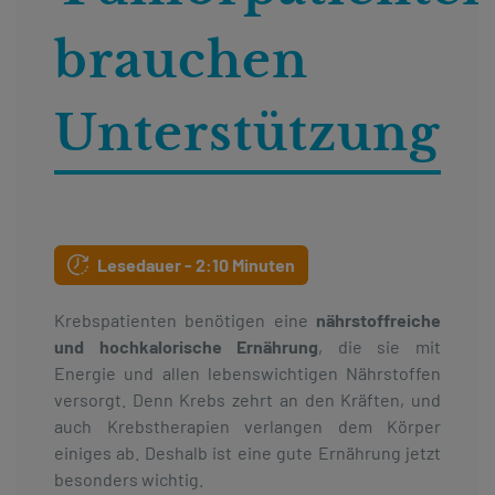
Kontakt
brauchen
Kontakt
Social
revamp
Ansicht wechseln
v2
Unterstützung
Lesedauer - 2:10 Minuten
Krebspatienten benötigen eine
nährstoffreiche
und hochkalorische Ernährung
, die sie mit
Energie und allen lebenswichtigen Nährstoffen
versorgt. Denn Krebs zehrt an den Kräften, und
auch Krebstherapien verlangen dem Körper
einiges ab. Deshalb ist eine gute Ernährung jetzt
besonders wichtig.